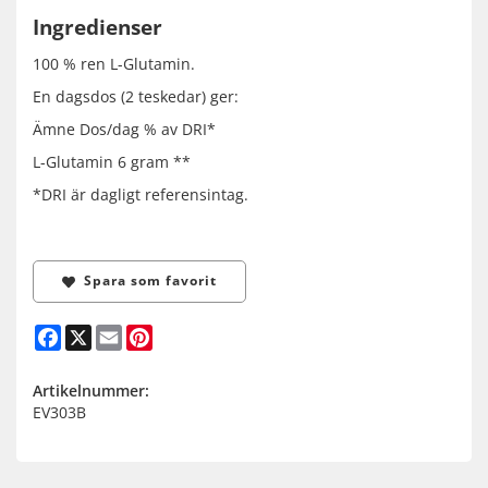
Ingredienser
100 % ren L-Glutamin.
En dagsdos (2 teskedar) ger:
Ämne Dos/dag % av DRI*
L-Glutamin 6 gram **
*DRI är dagligt referensintag.
Spara som favorit
Facebook
X
Email
Pinterest
Artikelnummer:
EV303B