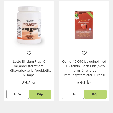
Lacto Bífidum Plus 40
Quinol 10 Q10 Ubiquinol med
miljarder (tarmflora,
B1, vitamin C och zink (Aktiv
mjölksyrabakterier/probiotika)
form för energi,
60 kapsl
immunsystem etc) 60 kapsl
292 kr
330 kr
Info
Köp
Info
Köp