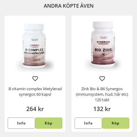
ANDRA KÖPTE ÄVEN
B vitamin complex Metylerad
Zink Bio & B6 Synergos
synergos 60 kapsl
(immunsystem, hud, hår etc)
120 tabl
264 kr
132 kr
Info
Köp
Info
Köp