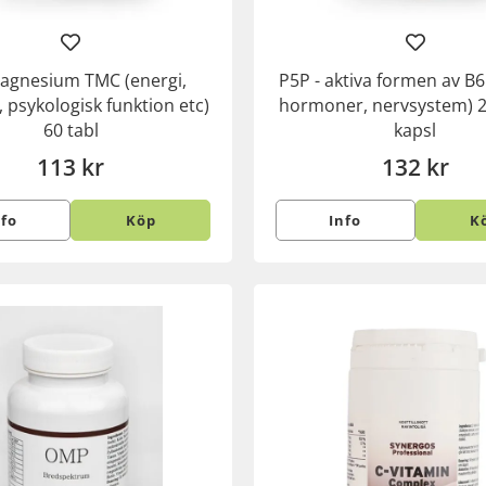
agnesium TMC (energi,
P5P - aktiva formen av B6
 psykologisk funktion etc)
hormoner, nervsystem) 
60 tabl
kapsl
113 kr
132 kr
nfo
Köp
Info
K