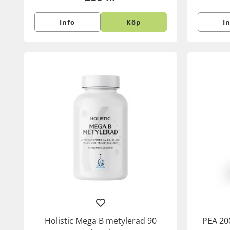
Info
Köp
I
Holistic Mega B metylerad 90
PEA 20