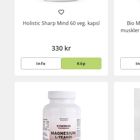
Holistic Sharp Mind 60 veg. kapsl
Bio M
muskler,
330 kr
Info
Köp
I