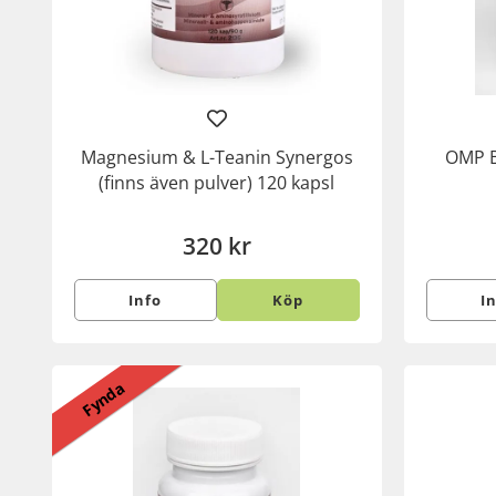
Magnesium & L-Teanin Synergos
OMP B
(finns även pulver) 120 kapsl
320 kr
Info
Köp
I
Fynda