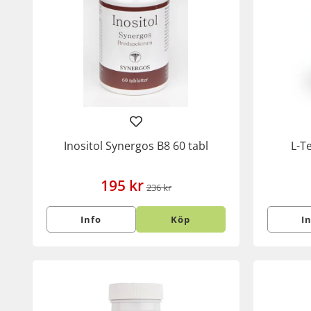
Inositol Synergos B8 60 tabl
L-T
195 kr
236 kr
Info
Köp
I