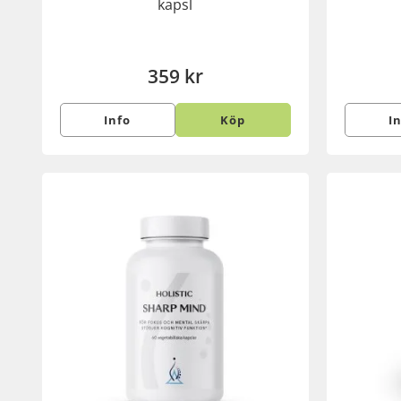
kapsl
359 kr
Info
Köp
I