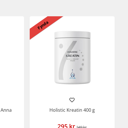
Fynda
y Anna
Holistic Kreatin 400 g
295 kr
349 kr