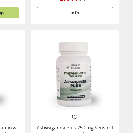
öp
Info
lamin &
Ashwaganda Plus 250 mg Sensoril