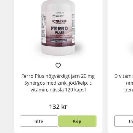
Ferro Plus högvärdigt järn 20 mg
D vitami
Synergos med zink, jod/kelp, c
(i
vitamin, nässla 120 kapsl
ben
132 kr
Info
Köp
I