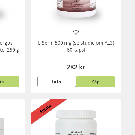
nergos
L-Serin 500 mg (se studie om ALS)
tc) 250 g
60 kapsl
282 kr
öp
Info
Köp
Fynda