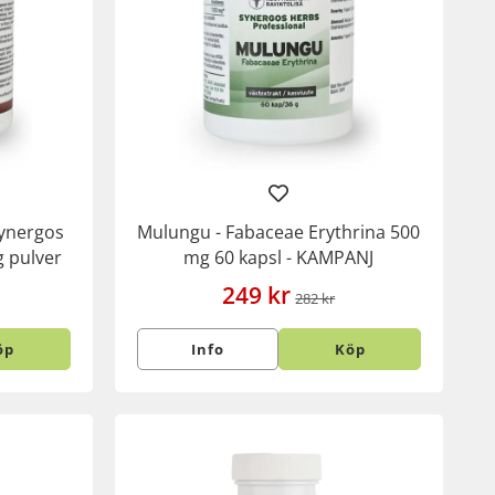
ynergos
Mulungu - Fabaceae Erythrina 500
g pulver
mg 60 kapsl - KAMPANJ
249 kr
282 kr
öp
Info
Köp