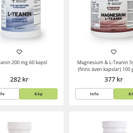
eanin 200 mg 60 kapsl
Magnesium & L-Teanin S
(finns även kapslar) 100 
282 kr
377 kr
nfo
Köp
Info
K