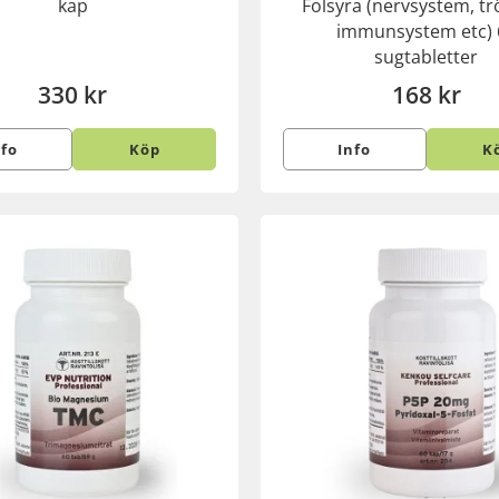
kap
Folsyra (nervsystem, tr
immunsystem etc) 
sugtabletter
330 kr
168 kr
nfo
Köp
Info
K