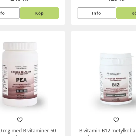
nfo
Köp
Info
K
0 mg med B vitaminer 60
B vitamin B12 metylkoba