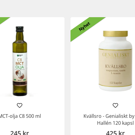
Nyhet
MCT-olja C8 500 ml
Kvällsro - Genialiskt b
Hallén 120 kapsl
245 kr
425 kr