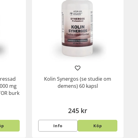
pressad
Kolin Synergos (se studie om
 1000 mg
demens) 60 kapsl
STOR burk
245 kr
öp
Info
Köp