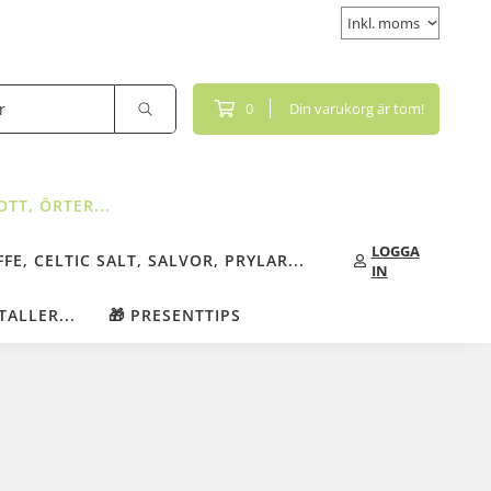
0
Din varukorg är tom!
TT, ÖRTER...
LOGGA
FE, CELTIC SALT, SALVOR, PRYLAR...
IN
TALLER...
🎁 PRESENTTIPS