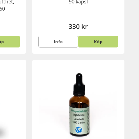
ötthet,
90 kapsl
60
330 kr
öp
Info
Köp