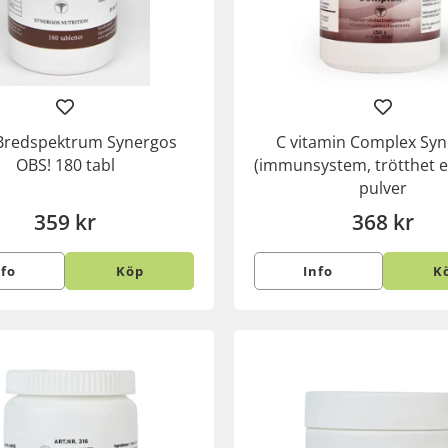
redspektrum Synergos
C vitamin Complex Sy
OBS! 180 tabl
(immunsystem, trötthet e
pulver
359 kr
368 kr
nfo
Köp
Info
K