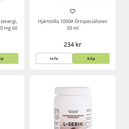
 (energi,
Hjärtstilla 1000A Örtspecialisten
20 mg 60
50 ml
234 kr
öp
Info
Köp