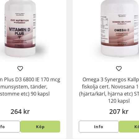
n Plus D3 6800 IE 170 mcg
Omega 3 Synergos Kall
mmunsystem, tänder,
fiskolja cert. Novosana
stomme etc) 90 kapsl
(hjärta/kärl, hjärna etc) 
120 kapsl
264 kr
207 kr
nfo
Köp
Info
K