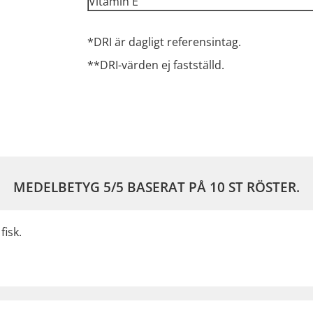
Vitamin E
*DRI är dagligt referensintag.
**DRI-värden ej fastställd.
MEDELBETYG
5
/5 BASERAT PÅ
10
ST RÖSTER.
fisk.