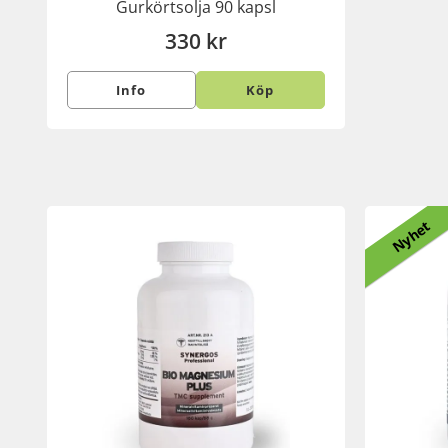
Gurkörtsolja 90 kapsl
330 kr
Info
Köp
Nyhet