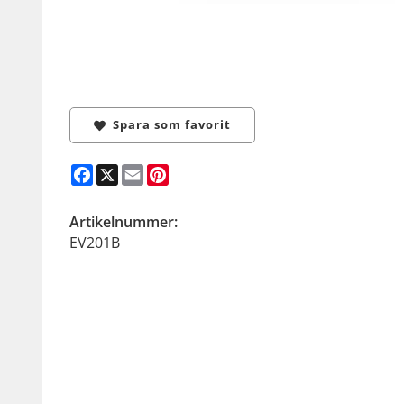
Spara som favorit
Facebook
X
Email
Pinterest
Artikelnummer:
EV201B