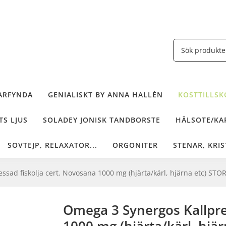
ARFYNDA
GENIALISKT BY ANNA HALLÉN
KOSTTILLSKO
TS LJUS
SOLADEY JONISK TANDBORSTE
HÄLSOTE/KAF
SOVTEJP, RELAXATOR...
ORGONITER
STENAR, KRIS
sad fiskolja cert. Novosana 1000 mg (hjärta/kärl, hjärna etc) STO
Omega 3 Synergos Kallpre
1000 mg (hjärta/kärl, hjä