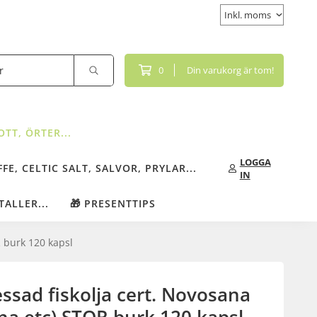
0
Din varukorg är tom!
TT, ÖRTER...
LOGGA
FE, CELTIC SALT, SALVOR, PRYLAR...
IN
TALLER...
🎁 PRESENTTIPS
R burk 120 kapsl
ssad fiskolja cert. Novosana
rna etc) STOR burk 120 kapsl