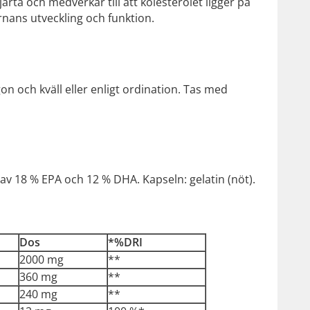
ärta och medverkar till att kolesterolet ligger på
rnans utveckling och funktion.
on och kväll eller enligt ordination. Tas med
rav 18 % EPA och 12 % DHA. Kapseln: gelatin (nöt).
Dos
*%DRI
2000 mg
**
360 mg
**
240 mg
**