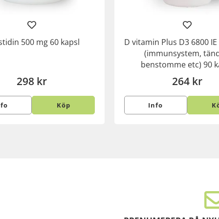
stidin 500 mg 60 kapsl
D vitamin Plus D3 6800 I
(immunsystem, tänd
benstomme etc) 90 k
298 kr
264 kr
nfo
Köp
Info
K