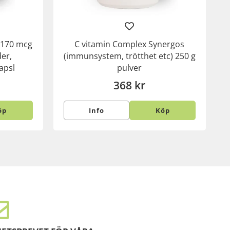
E 170 mcg
C vitamin Complex Synergos
er,
(immunsystem, trötthet etc) 250 g
apsl
pulver
368 kr
öp
Info
Köp