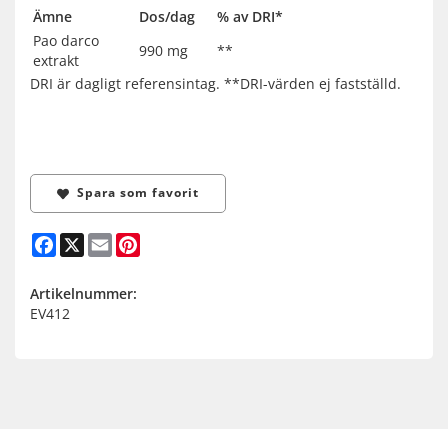
Ämne
Dos/dag
% av DRI*
Pao darco
990 mg
**
extrakt
DRI är dagligt referensintag. **DRI-värden ej fastställd.
Spara som favorit
Facebook
X
Email
Pinterest
Artikelnummer:
EV412