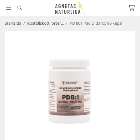
Startsida
/
Kosttillskott, örter...
/
PD 801 Pao D´darco 90 kapsl