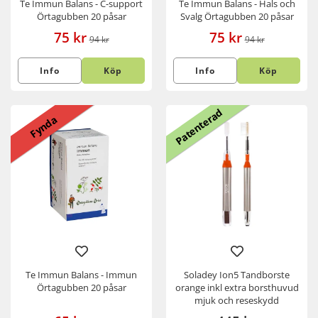
Te Immun Balans - C-support
Te Immun Balans - Hals och
Örtagubben 20 påsar
Svalg Örtagubben 20 påsar
75 kr
75 kr
94 kr
94 kr
Info
Köp
Info
Köp
Patenterad
Fynda
Te Immun Balans - Immun
Soladey Ion5 Tandborste
Örtagubben 20 påsar
orange inkl extra borsthuvud
mjuk och reseskydd