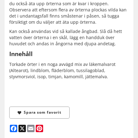
du också äta upp örterna som är kvar i kroppen.
Observera att eftersom flera av örterna plockas vilda kan
det i undantagsfall finns småstenar i påsen, så tugga
försiktigt om du väljer att äta upp örterna.
Kan också användas vid så kallade ångbad. Slå då hett
vatten över örterna i en skål, lägg en handduk över
huvudet och andas in ångorna med djupa andetag.
Innehåll
Torkade örter i en noga avvägd mix av läkemalvarot
(Altearot), lindblom, fläderblom, tussilagoblad,
styvmorsviol, isop, timjan, kamomill, jättemalva.
Spara som favorit
Facebook
X
Email
Pinterest