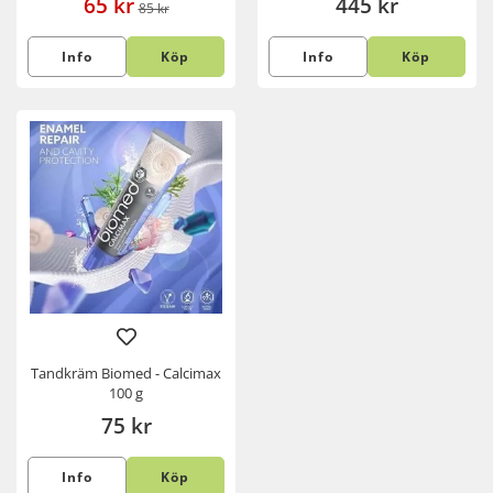
65 kr
445 kr
85 kr
Info
Köp
Info
Köp
Tandkräm Biomed - Calcimax
100 g
75 kr
Info
Köp