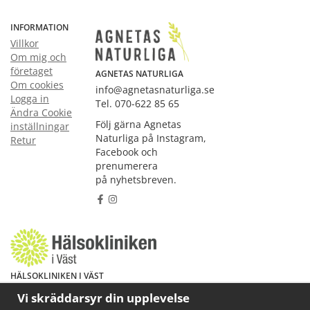
INFORMATION
Villkor
Om mig och
företaget
AGNETAS NATURLIGA
Om cookies
info@agnetasnaturliga.se
Logga in
Tel. 070-622 85 65
Ändra Cookie
Följ gärna Agnetas
inställningar
Naturliga på Instagram,
Retur
Facebook och
prenumerera
på nyhetsbreven.
HÄLSOKLINIKEN I VÄST
Har du hälsoproblem? Fråga mig!
Vi skräddarsyr din upplevelse