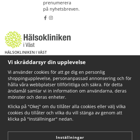
prenumerera
på nyhetsbreven.
HÄLSOKLINIKEN I VÄST
Har du hälsoproblem? Fråga mig!
Vi skräddarsyr din upplevelse
Välkommen att maila mig på
Vi använder cookies för att ge dig en personlig
info@ahkliniken.se eller ring 070-622 85 65
shoppingupplevelse, personanpassad annonsering och för
Läs gärna mer på www.ahkliniken.se
hålla våra webbplatser tillförlitliga och säkra. För detta
ändamål samlar vi in information om användarna, deras
mönster och deras enheter.
Klicka på "Okej" om du tillåter alla cookies eller välj vilka
cookies du tillåter och vilka du vill stänga av genom att
klicka på "Inställningar" nedan.
Inställningar