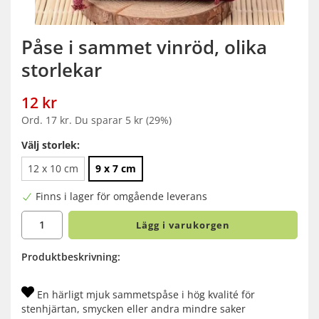
Påse i sammet vinröd, olika
storlekar
12 kr
Ord.
17 kr
. Du sparar
5 kr
(
29
%)
Välj storlek:
12 x 10 cm
9 x 7 cm
Finns i lager för omgående leverans
Lägg i varukorgen
Produktbeskrivning:
En härligt mjuk sammetspåse i hög kvalité för
stenhjärtan, smycken eller andra mindre saker