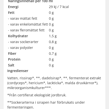
Näringsinnehåll per 100 ml
Energi
29 kJ / 7 kcal
Fett
0 g
- varav mättat fett
0 g
- varav enkelomättat fett
0 g
- varav fleromättat fett
0 g
Kolhydrater
1,5 g
- varav sockerarter
0,8 g
- varav polyoler
0 g
Fiber
0,7 g
Protein
0 g
Salt
0 g
Ingredienser
Vatten, rissirap*, **, dadelsirap*, **, fermenterat extrakt
(cordyceps*, hericium*, lackticka*, malda druvkärnor*),
mikroorganismkulturer***.
*Från certifierat ekologiskt jordbruk.
**Sockerarterna i sirapen har förbrukats under
fermenteringen.