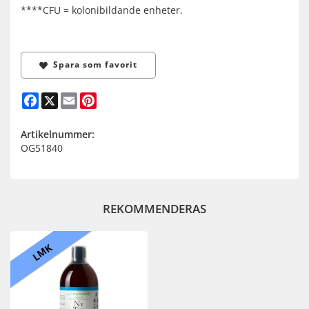
****CFU = kolonibildande enheter.
Spara som favorit
Facebook
X
Email
Pinterest
Artikelnummer:
OG51840
REKOMMENDERAS
LMK