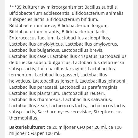
***35 kulturer av mikroorganismer: Bacillus subtilis,
Bifidobacterium adolescentis, Bifidobacterium animalis
subspecies lactis, Bifidobacterium bifidum,
Bifidobacterium breve, Bifidobacterium longum,
Bifidobacterium infantis, Bifidobacterium lactis,
Enterococcus faecium, Lactobacillus acidophilus,
Lactobacillus amylolyticus, Lactobacillus amylovorus,
Lactobacillus bulgaricus, Lactobacillus brevis,
Lactobacillus casei, Lactobacillus crispatus, Lactobacillus
delbrueckii subsp. bulgaricus, Lactobacillus delbrueckii
subsp. lactis, Lactobacillus farraginis, Lactobacillus
fermentum, Lactobacillus gasseri, Lactobacillus
helveticus, Lactobacillus jensenii, Lactobacillus johnsonii,
Lactobacillus paracasei, Lactobacillus parafarraginis,
Lactobacillus plantarum, Lactobacillus reuteri,
Lactobacillus rhamnosus, Lactobacillus salivarius,
Lactobacillus zeae, Lactococcus lactis, Lactococcus lactis
subsp. lactis, Saccharomyces cerevisiae, Streptococcus
thermophilus.
Bakteriekulturer:
ca 20 miljoner CFU per 20 ml, ca 100
miljoner CFU per 100 ml.