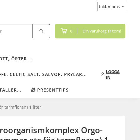
0
Din varukorg är tom!
TT, ÖRTER...
LOGGA
FE, CELTIC SALT, SALVOR, PRYLAR...
IN
TALLER...
🎁 PRESENTTIPS
tarmfloran) 1 liter
kroorganismkomplex Orgo-
ammar etc för tarmfloran) 1