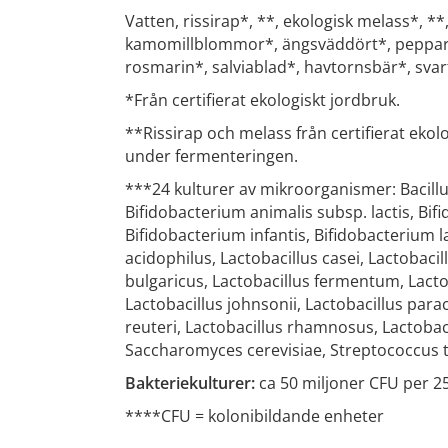
Vatten, rissirap*, **, ekologisk melass*, *
kamomillblommor*, ängsväddört*, peppa
rosmarin*, salviablad*, havtornsbär*, svar
*Från certifierat ekologiskt jordbruk.
**Rissirap och melass från certifierat ekol
under fermenteringen.
***24 kulturer av mikroorganismer: Bacillus
Bifidobacterium animalis subsp. lactis, Bi
Bifidobacterium infantis, Bifidobacterium l
acidophilus, Lactobacillus casei, Lactobacil
bulgaricus, Lactobacillus fermentum, Lactob
Lactobacillus johnsonii, Lactobacillus para
reuteri, Lactobacillus rhamnosus, Lactobacil
Saccharomyces cerevisiae, Streptococcus 
Bakteriekulturer:
ca 50 miljoner CFU per 25
****CFU = kolonibildande enheter