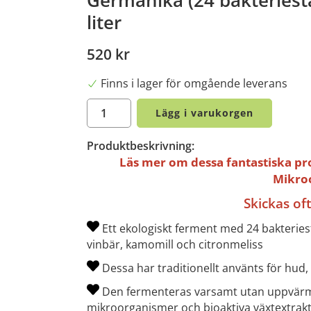
liter
520 kr
Finns i lager för omgående leverans
Lägg i varukorgen
Produktbeskrivning:
Läs mer om dessa fantastiska pr
Mikro
Skickas of
Ett ekologiskt ferment med 24 bakterie
vinbär, kamomill och citronmeliss
Dessa har traditionellt använts för hud
Den fermenteras varsamt utan uppvärmnin
mikroorganismer och bioaktiva växtextrak