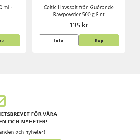
0 ml -
Celtic Havssalt från Guérande
Rawpowder 500 g Fint
135 kr
öp
Info
Köp
ETSBREVET FÖR VÅRA
EN OCH NYHETER!
danden och nyheter!