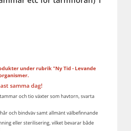
odukter under rubrik "Ny Tid - Levande
organismer.
tast samma dag!
stammar och tio växter som havtorn, svarta
, hår och bindväv samt allmänt välbefinnande
g eller sterilisering, vilket bevarar både
t