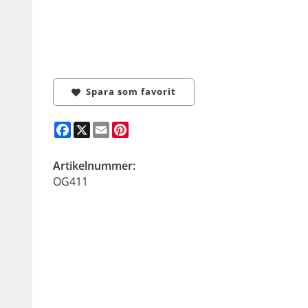
Spara som favorit
Facebook
X
Email
Pinterest
Artikelnummer:
OG411