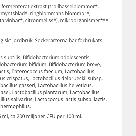
*, fermenterat extrakt (trollhasselblommor*,
rmyntsblad*, ringblommans blommor*,
ta vinbär*, citronmeliss*), mikroorganismer***.
ogiskt jordbruk. Sockerarterna har förbrukats
 subtilis, Bifidobacterium adolescentis,
fidobacterium bifidum, Bifidobacterium breve,
actis, Enterococcus faecium, Lactobacillus
lus crispatus, Lactobacillus delbrueckii subsp.
acillus gasseri, Lactobacillus helveticus,
casei, Lactobacillus plantarum, Lactobacillus
lus salivarius, Lactococcus lactis subsp. lactis,
thermophilus.
 ml, ca 200 miljoner CFU per 100 ml.