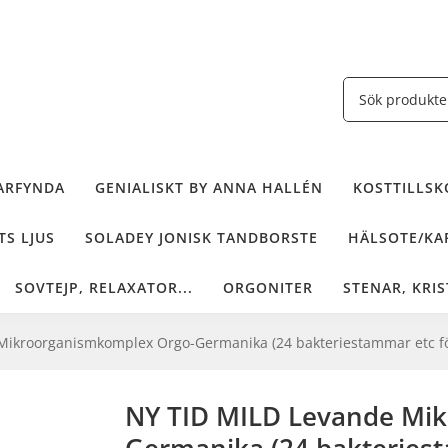
ARFYNDA
GENIALISKT BY ANNA HALLÉN
KOSTTILLSKO
TS LJUS
SOLADEY JONISK TANDBORSTE
HÄLSOTE/KAF
SOVTEJP, RELAXATOR...
ORGONITER
STENAR, KRIS
ikroorganismkomplex Orgo-Germanika (24 bakteriestammar etc för 
NY TID MILD Levande Mi
Germanika (24 bakteriest