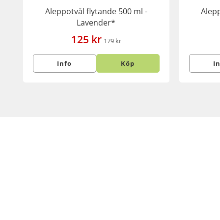
Aleppotvål flytande 500 ml -
Alepp
Lavender*
125 kr
179 kr
Info
Köp
I