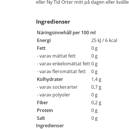
eller Ny Tid Örter mitt på dagen eller kvälle
Ingredienser
Näringsinnehåll per 100 ml
Energi
25 kJ / 6 kcal
Fett
0 g
- varav mättat fett
0 g
- varav enkelomättat fett
0 g
- varav fleromättat fett
0 g
Kolhydrater
1,4 g
- varav sockerarter
0,7 g
- varav polyoler
0 g
Fiber
0,2 g
Protein
0 g
Salt
0 g
Ingredienser