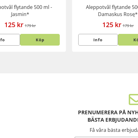
otvål flytande 500 ml -
Aleppotvål flytande 50
Jasmin*
Damaskus Rosę*
125 kr
125 kr
179 kr
179 kr
nfo
Köp
Info
K
PRENUMERERA PÅ NYH
BÄSTA ERBJUDAND
Få våra bästa erbju