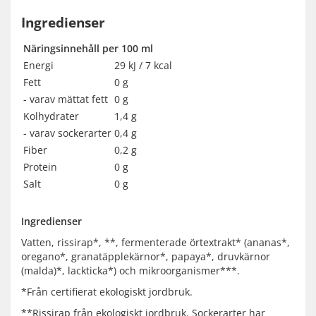
Ingredienser
Näringsinnehåll per 100 ml
Energi
29 kJ / 7 kcal
Fett
0 g
- varav mättat fett
0 g
Kolhydrater
1,4 g
- varav sockerarter
0,4 g
Fiber
0,2 g
Protein
0 g
Salt
0 g
Ingredienser
Vatten, rissirap*, **, fermenterade örtextrakt* (ananas*,
oregano*, granatäpplekärnor*, papaya*, druvkärnor
(malda)*, lackticka*) och mikroorganismer***.
*Från certifierat ekologiskt jordbruk.
**Rissirap från ekologiskt jordbruk. Sockerarter har