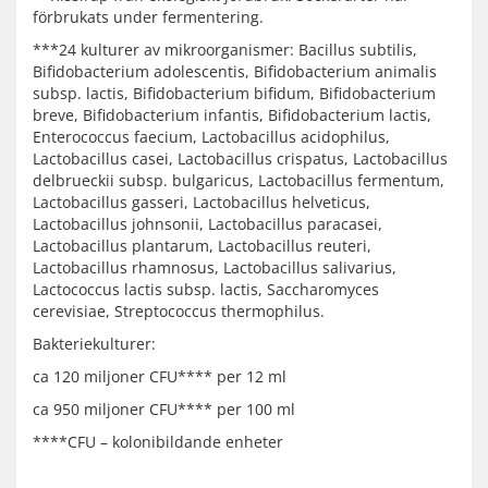
förbrukats under fermentering.
***24 kulturer av mikroorganismer: Bacillus subtilis,
Bifidobacterium adolescentis, Bifidobacterium animalis
subsp. lactis, Bifidobacterium bifidum, Bifidobacterium
breve, Bifidobacterium infantis, Bifidobacterium lactis,
Enterococcus faecium, Lactobacillus acidophilus,
Lactobacillus casei, Lactobacillus crispatus, Lactobacillus
delbrueckii subsp. bulgaricus, Lactobacillus fermentum,
Lactobacillus gasseri, Lactobacillus helveticus,
Lactobacillus johnsonii, Lactobacillus paracasei,
Lactobacillus plantarum, Lactobacillus reuteri,
Lactobacillus rhamnosus, Lactobacillus salivarius,
Lactococcus lactis subsp. lactis, Saccharomyces
cerevisiae, Streptococcus thermophilus.
Bakteriekulturer:
ca 120 miljoner CFU**** per 12 ml
ca 950 miljoner CFU**** per 100 ml
****CFU – kolonibildande enheter