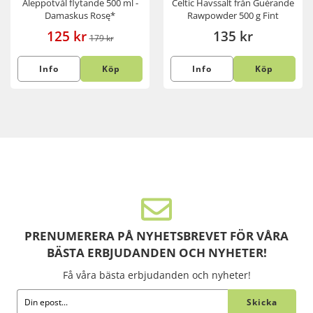
Aleppotvål flytande 500 ml -
Celtic Havssalt från Guérande
Damaskus Rosę*
Rawpowder 500 g Fint
125 kr
135 kr
179 kr
Info
Köp
Info
Köp
PRENUMERERA PÅ NYHETSBREVET FÖR VÅRA
BÄSTA ERBJUDANDEN OCH NYHETER!
Få våra bästa erbjudanden och nyheter!
Skicka