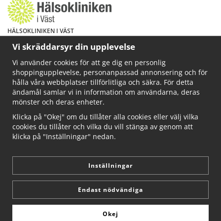
HÄLSOKLINIKEN I VÄST
Har du hälsoproblem? Fråga mig!
Vi skräddarsyr din upplevelse
Välkommen att maila mig på
Vi använder cookies för att ge dig en personlig
info@ahkliniken.se eller ring 070-622 85 65
shoppingupplevelse, personanpassad annonsering och för
Läs gärna mer på www.ahkliniken.se
hålla våra webbplatser tillförlitliga och säkra. För detta
ändamål samlar vi in information om användarna, deras
mönster och deras enheter.
Klicka på "Okej" om du tillåter alla cookies eller välj vilka
cookies du tillåter och vilka du vill stänga av genom att
klicka på "Inställningar" nedan.
Inställningar
Endast nödvändiga
Okej
Drift & produktion:
Wikinggruppen