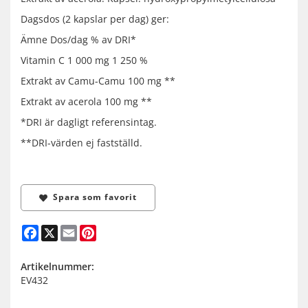
Dagsdos (2 kapslar per dag) ger:
Ämne Dos/dag % av DRI*
Vitamin C 1 000 mg 1 250 %
Extrakt av Camu-Camu 100 mg **
Extrakt av acerola 100 mg **
*DRI är dagligt referensintag.
**DRI-värden ej fastställd.
Spara som favorit
Facebook
X
Email
Pinterest
Artikelnummer:
EV432