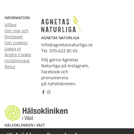
INFORMATION
Villkor
Om mig och
företaget
AGNETAS NATURLIGA
Om cookies
info@agnetasnaturliga.se
Logga in
Tel. 070-622 85 65
Ändra Cookie
Följ gärna Agnetas
inställningar
Naturliga på Instagram,
Retur
Facebook och
prenumerera
på nyhetsbreven.
HÄLSOKLINIKEN I VÄST
Har du hälsoproblem? Fråga mig!