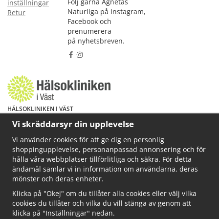
Följ gärna Agnetas
inställningar
Naturliga på Instagram,
Retur
Facebook och
prenumerera
på nyhetsbreven.
HÄLSOKLINIKEN I VÄST
Har du hälsoproblem? Fråga mig!
Vi skräddarsyr din upplevelse
Välkommen att maila mig på
Vi använder cookies för att ge dig en personlig
info@ahkliniken.se eller ring 070-622 85 65
shoppingupplevelse, personanpassad annonsering och för
Läs gärna mer på www.ahkliniken.se
hålla våra webbplatser tillförlitliga och säkra. För detta
ändamål samlar vi in information om användarna, deras
mönster och deras enheter.
Klicka på "Okej" om du tillåter alla cookies eller välj vilka
cookies du tillåter och vilka du vill stänga av genom att
klicka på "Inställningar" nedan.