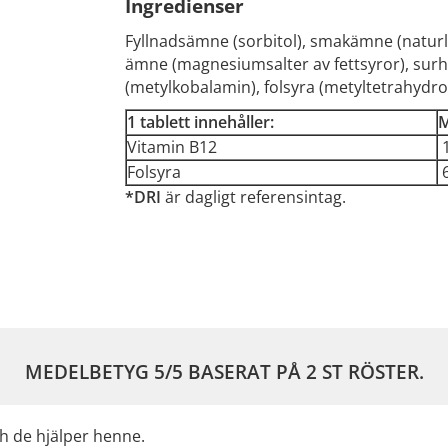
Ingredienser
Fyllnadsämne (sorbitol), smakämne (naturl
ämne (magnesiumsalter av fettsyror), surh
(metylkobalamin), folsyra (metyltetrahydro
1 tablett innehåller:
Vitamin B12
1
Folsyra
6
*DRI
är dagligt referensintag.
MEDELBETYG
5
/5 BASERAT PÅ
2
ST RÖSTER.
 de hjälper henne.