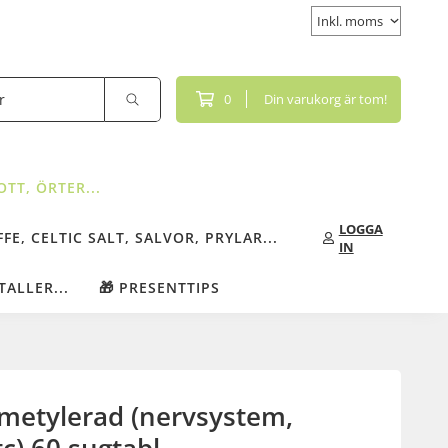
0
Din varukorg är tom!
TT, ÖRTER...
LOGGA
FE, CELTIC SALT, SALVOR, PRYLAR...
IN
TALLER...
🎁 PRESENTTIPS
metylerad (nervsystem,
c) 60 sugtabl