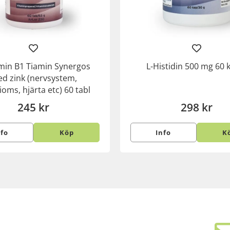
amin B1 Tiamin Synergos
L-Histidin 500 mg 60 
d zink (nervsystem,
oms, hjärta etc) 60 tabl
245 kr
298 kr
nfo
Köp
Info
K