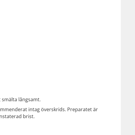
t smälta långsamt.
ommenderat intag överskrids. Preparatet är
staterad brist.