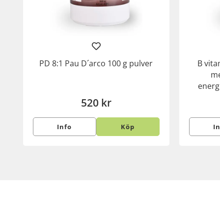
PD 8:1 Pau D´arco 100 g pulver
B vit
me
energi
520 kr
Info
Köp
I