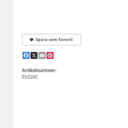
Spara som favorit
Facebook
X
Email
Pinterest
Artikelnummer:
EV220C