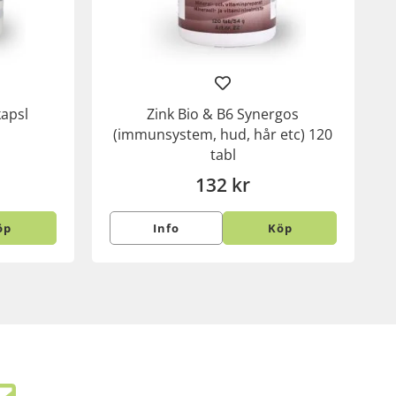
kapsl
Zink Bio & B6 Synergos
(immunsystem, hud, hår etc) 120
tabl
132 kr
öp
Info
Köp