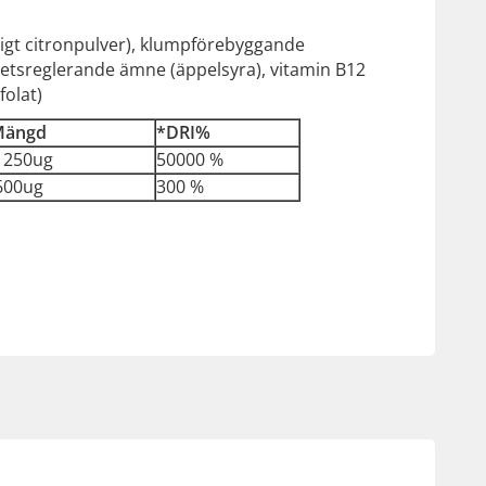
igt citronpulver), klumpförebyggande
etsreglerande ämne (äppelsyra), vitamin B12
folat)
Mängd
*DRI%
250ug
50000 %
00ug
300 %