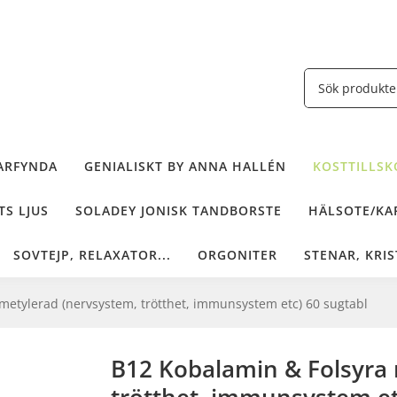
ARFYNDA
GENIALISKT BY ANNA HALLÉN
KOSTTILLSKO
TS LJUS
SOLADEY JONISK TANDBORSTE
HÄLSOTE/KAF
SOVTEJP, RELAXATOR...
ORGONITER
STENAR, KRIS
metylerad (nervsystem, trötthet, immunsystem etc) 60 sugtabl
B12 Kobalamin & Folsyra 
trötthet, immunsystem et