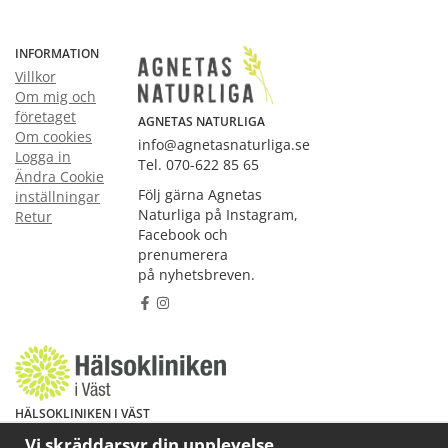
INFORMATION
Villkor
Om mig och
företaget
AGNETAS NATURLIGA
Om cookies
info@agnetasnaturliga.se
Logga in
Tel. 070-622 85 65
Ändra Cookie
Följ gärna Agnetas
inställningar
Naturliga på Instagram,
Retur
Facebook och
prenumerera
på nyhetsbreven.
HÄLSOKLINIKEN I VÄST
Har du hälsoproblem? Fråga mig!
Vi skräddarsyr din upplevelse