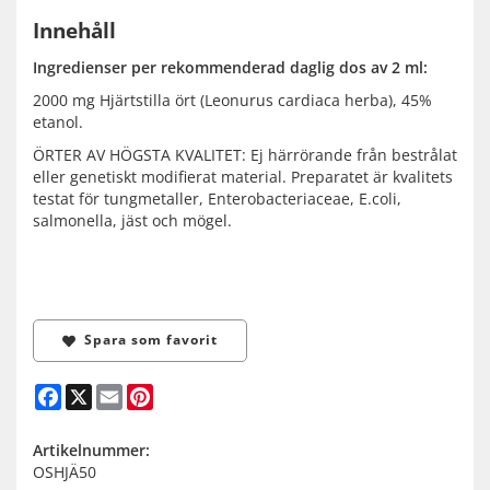
Innehåll
Ingredienser per rekommenderad daglig dos av 2 ml:
2000 mg Hjärtstilla ört (Leonurus cardiaca herba), 45%
etanol.
ÖRTER AV HÖGSTA KVALITET: Ej härrörande från bestrålat
eller genetiskt modifierat material. Preparatet är kvalitets
testat för tungmetaller, Enterobacteriaceae, E.coli,
salmonella, jäst och mögel.
Spara som favorit
Facebook
X
Email
Pinterest
Artikelnummer:
OSHJÄ50