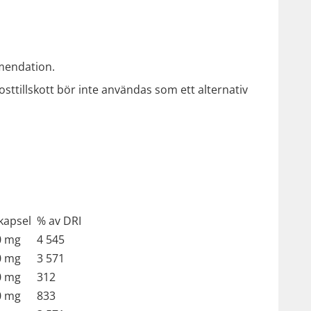
mmendation.
ttillskott bör inte användas som ett alternativ
 kapsel
% av DRI
0 mg
4 545
0 mg
3 571
0 mg
312
0 mg
833