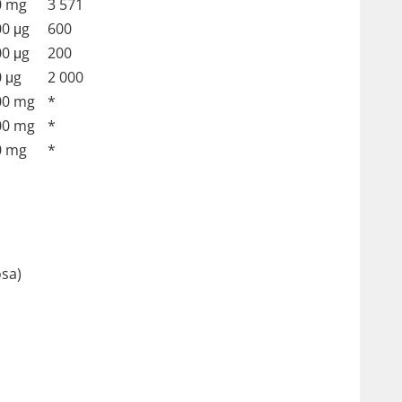
0 mg
3 571
00 μg
600
00 μg
200
0 μg
2 000
00 mg
*
00 mg
*
0 mg
*
osa)