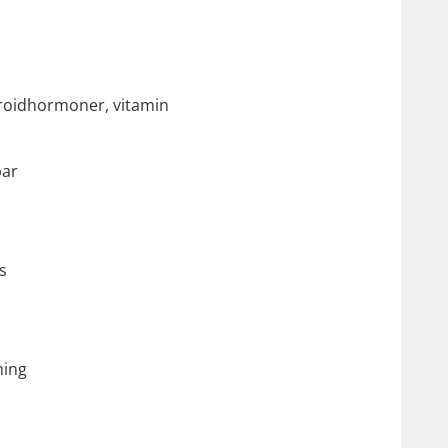
eroidhormoner, vitamin
par
s
ning