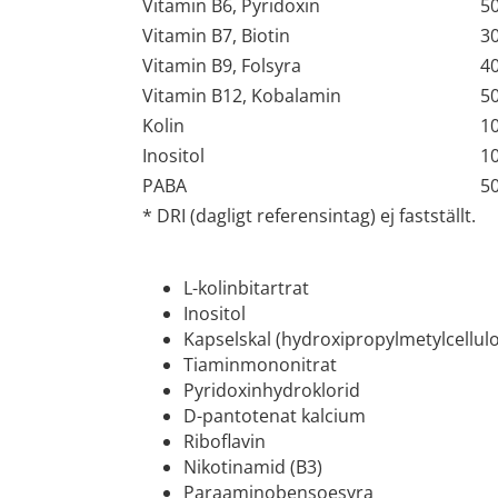
Vitamin B6, Pyridoxin
5
Vitamin B7, Biotin
3
Vitamin B9, Folsyra
4
Vitamin B12, Kobalamin
5
Kolin
1
Inositol
1
PABA
5
* DRI (dagligt referensintag) ej fastställt.
L-kolinbitartrat
Inositol
Kapselskal (hydroxipropylmetylcellul
Tiaminmononitrat
Pyridoxinhydroklorid
D-pantotenat kalcium
Riboflavin
Nikotinamid (B3)
Paraaminobensoesyra