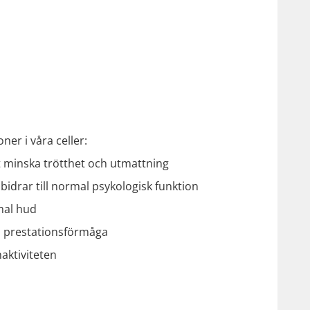
ner i våra celler:
tt minska trötthet och utmattning
 bidrar till normal psykologisk funktion
rmal hud
al prestationsförmåga
naktiviteten