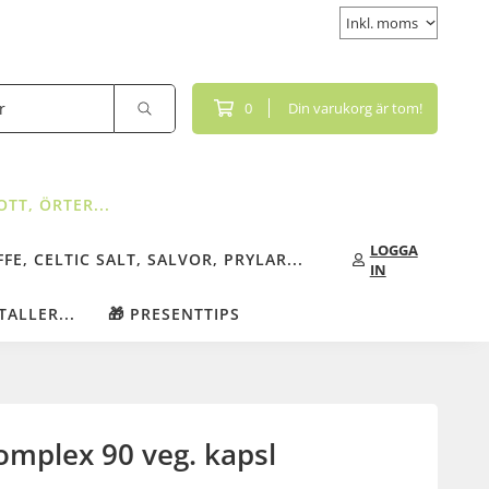
0
Din varukorg är tom!
TT, ÖRTER...
LOGGA
FE, CELTIC SALT, SALVOR, PRYLAR...
IN
TALLER...
🎁 PRESENTTIPS
omplex 90 veg. kapsl