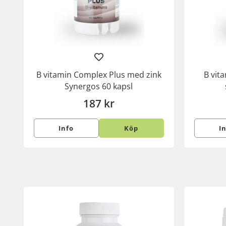
B vitamin Complex Plus med zink
B vit
Synergos 60 kapsl
187 kr
Info
Köp
I