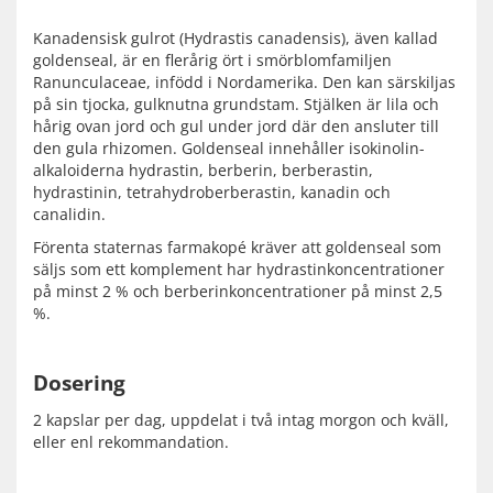
Kanadensisk gulrot (Hydrastis canadensis), även kallad
goldenseal, är en flerårig ört i smörblomfamiljen
Ranunculaceae, infödd i Nordamerika. Den kan särskiljas
på sin tjocka, gulknutna grundstam. Stjälken är lila och
hårig ovan jord och gul under jord där den ansluter till
den gula rhizomen. Goldenseal innehåller isokinolin-
alkaloiderna hydrastin, berberin, berberastin,
hydrastinin, tetrahydroberberastin, kanadin och
canalidin.
Förenta staternas farmakopé kräver att goldenseal som
säljs som ett komplement har hydrastinkoncentrationer
på minst 2 % och berberinkoncentrationer på minst 2,5
%.
Dosering
2 kapslar per dag, uppdelat i två intag morgon och kväll,
eller enl rekommandation.