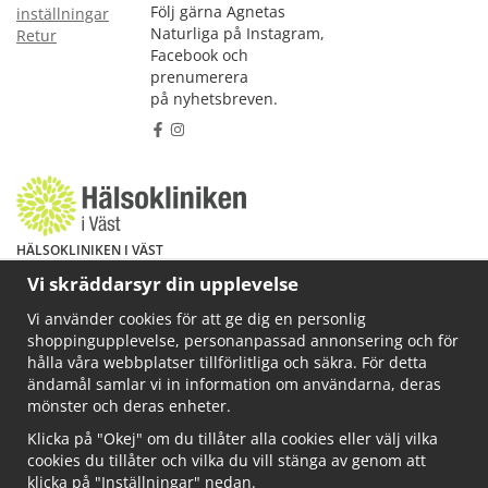
Följ gärna Agnetas
inställningar
Naturliga på Instagram,
Retur
Facebook och
prenumerera
på nyhetsbreven.
HÄLSOKLINIKEN I VÄST
Har du hälsoproblem? Fråga mig!
Vi skräddarsyr din upplevelse
Välkommen att maila mig på
Vi använder cookies för att ge dig en personlig
info@ahkliniken.se eller ring 070-622 85 65
shoppingupplevelse, personanpassad annonsering och för
Läs gärna mer på www.ahkliniken.se
hålla våra webbplatser tillförlitliga och säkra. För detta
ändamål samlar vi in information om användarna, deras
mönster och deras enheter.
Klicka på "Okej" om du tillåter alla cookies eller välj vilka
cookies du tillåter och vilka du vill stänga av genom att
klicka på "Inställningar" nedan.