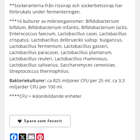
**Sockerarterna från rissirap och sockerbetssirap har
förbrukats under fermenteringen.
***16 kulturer av mikroorganismer: Bifidobacterium
bifidum, Bifidobacterium infantis, Bifidobacterium lactis,
Enterococcus faecium, Lactobacillus casei, Lactobacillus
crispatus, Lactobacillus delbrueckii subsp. bulgaricus,
Lactobacillus fermentum, Lactobacillus gasseri,
Lactobacillus paracasei, Lactobacillus plantarum,
Lactobacillus reuteri, Lactobacillus rhamnosus,
Lactobacillus salivarius, Saccharomyces cerevisiae,
Streptococcus thermophilus.
Bakteriekulturer:
ca 825 miljoner CFU per 25 ml, ca 3,3
miljarder CFU per 100 ml.
****CFU = kolonibildande enheter
Spara som favorit
Facebook
X
Email
Pinterest