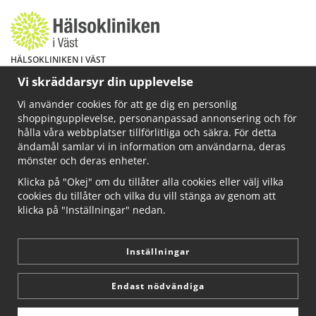
HÄLSOKLINIKEN I VÄST
Har du hälsoproblem? Fråga mig!
Vi skräddarsyr din upplevelse
Välkommen att maila mig på
Vi använder cookies för att ge dig en personlig
info@ahkliniken.se eller ring 070-622 85 65
shoppingupplevelse, personanpassad annonsering och för
Läs gärna mer på www.ahkliniken.se
hålla våra webbplatser tillförlitliga och säkra. För detta
ändamål samlar vi in information om användarna, deras
mönster och deras enheter.
Klicka på "Okej" om du tillåter alla cookies eller välj vilka
cookies du tillåter och vilka du vill stänga av genom att
klicka på "Inställningar" nedan.
Inställningar
Endast nödvändiga