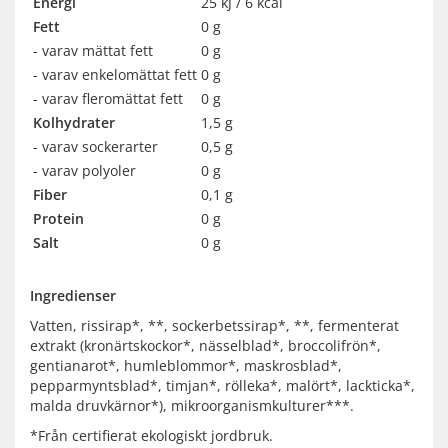
Energi
25 kJ / 6 kcal
Fett
0 g
- varav mättat fett
0 g
- varav enkelomättat fett
0 g
- varav fleromättat fett
0 g
Kolhydrater
1,5 g
- varav sockerarter
0,5 g
- varav polyoler
0 g
Fiber
0,1 g
Protein
0 g
Salt
0 g
Ingredienser
Vatten, rissirap*, **, sockerbetssirap*, **, fermenterat
extrakt (kronärtskockor*, nässelblad*, broccolifrön*,
gentianarot*, humleblommor*, maskrosblad*,
pepparmyntsblad*, timjan*, rölleka*, malört*, lackticka*,
malda druvkärnor*), mikroorganismkulturer***.
*Från certifierat ekologiskt jordbruk.