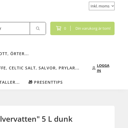
0
Din varukorg är tom!
TT, ÖRTER...
LOGGA
FE, CELTIC SALT, SALVOR, PRYLAR...
IN
TALLER...
🎁 PRESENTTIPS
Silvervatten" 5 L dunk