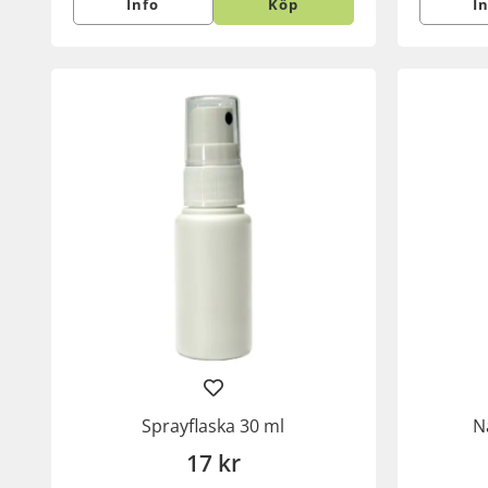
Info
Köp
I
Sprayflaska 30 ml
N
17 kr