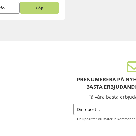
nfo
Köp
PRENUMERERA PÅ NYH
BÄSTA ERBJUDAND
Få våra bästa erbju
De uppgifter du matar in kommer end