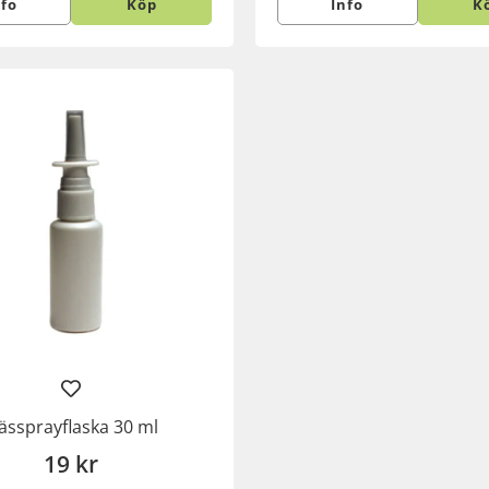
nfo
Köp
Info
K
ässprayflaska 30 ml
19 kr