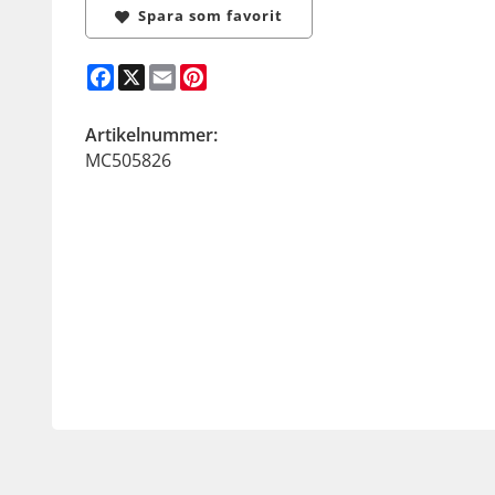
Spara som favorit
Facebook
X
Email
Pinterest
Artikelnummer:
MC505826