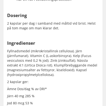
Dosering
2 kapslar per dag i samband med måltid vid brist. Helst
på tom mage om man klarar det.
Ingredienser
Fyllnadsmedel (mikrokristallinsk cellulosa). Järn
(järnfumarat). Vitamin C (L-askorbinsyra). Kelp (Fucus
vesiculosis med 0,2 % jod). Zink (zinksulfat). Nässla
extrakt 4:1 (Urtica Dioica rot). Klumpförebyggande medel
(magnesiumsalter av fettsyror, kiseldioxid). Kapsel
(hydroxipropylmetylcellolosa).
2 kapslar ger:
Ämne Dos/dag % av DRI*
Järn 40 mg 285 %
Jod 80 mcg 53 %