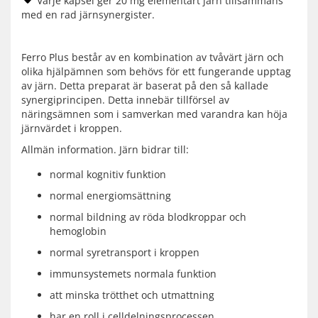
Varje kapsel ger 20 mg elementärt järn tillsammans
med en rad järnsynergister.
Ferro Plus består av en kombination av tvåvärt järn och
olika hjälpämnen som behövs för ett fungerande upptag
av järn. Detta preparat är baserat på den så kallade
synergiprincipen. Detta innebär tillförsel av
näringsämnen som i samverkan med varandra kan höja
järnvärdet i kroppen.
Allmän information. Järn bidrar till:
normal kognitiv funktion
normal energiomsättning
normal bildning av röda blodkroppar och
hemoglobin
normal syretransport i kroppen
immunsystemets normala funktion
att minska trötthet och utmattning
har en roll i celldelningsprocessen