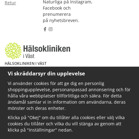
Naturliga på Instagram,
Retur
Facebook och
prenumerera
på nyhetsbreven.
HÄLSOKLINIKEN I VÄST
Har du hälsoproblem? Fråga mig!
Vi skräddarsyr din upplevelse
Välkommen att maila mig på
Vi använder cookies för att ge dig en personlig
info@ahkliniken.se eller ring 070-622 85 65
shoppingupplevelse, personanpassad annonsering och för
Läs gärna mer på www.ahkliniken.se
hålla våra webbplatser tillförlitliga och säkra. För detta
ändamål samlar vi in information om användarna, deras
mönster och deras enheter.
Klicka på "Okej" om du tillåter alla cookies eller välj vilka
cookies du tillåter och vilka du vill stänga av genom att
klicka på "Inställningar" nedan.